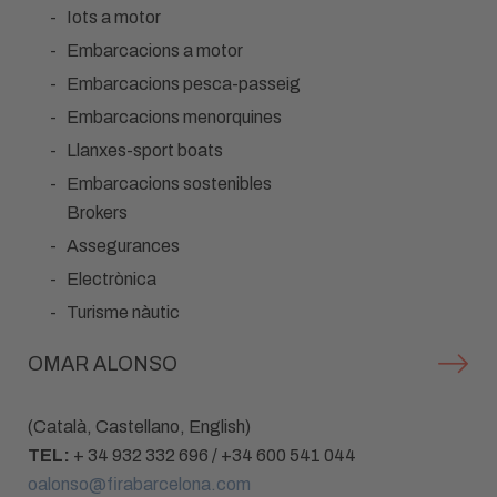
Iots a motor
Embarcacions a motor
Embarcacions pesca-passeig
Embarcacions menorquines
Llanxes-sport boats
Embarcacions sostenibles
Brokers
Assegurances
Electrònica
Turisme nàutic
OMAR ALONSO
(Català, Castellano, English)
TEL:
+ 34 932 332 696 / +34 600 541 044
oalonso@firabarcelona.com