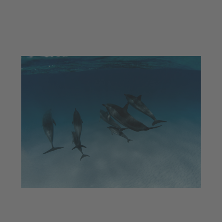
Exposició completa d’equipament nàutic
essencial, accessoris i serveis.