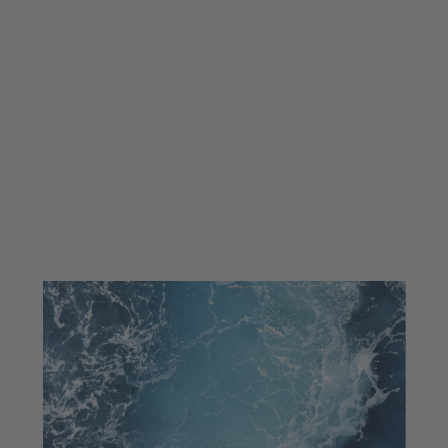
NEW
MARINA & HARBOUR
FACILITIES
Enfocat en desenvolupaments, serveis i
solucions que estan definint els entorns
portuaris i les marines modernes.