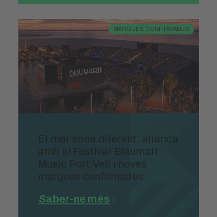
MARQUES CONFIRMADES
El mar sona diferent: aliança
amb el Festival Blaumarí
Music Port Vell i noves
marques confirmades
Saber-ne més