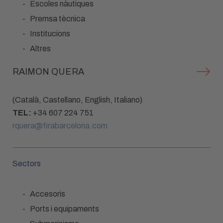
Escoles nàutiques
Premsa tècnica
Institucions
Altres
RAIMON QUERA
(Català, Castellano, English, Italiano)
TEL:
+34 607 224 751
rquera@firabarcelona.com
Sectors
Accesoris
Ports i equipaments