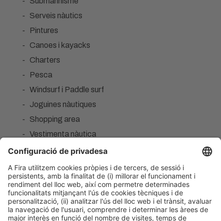
Submarinisme
Serveis nàutics
Pintures
Canoes i kayacks
Charters
Pesca
Windsurf i Paddle surf
Joguines nàutiques
Shopping area
Vestimenta nàutica
Decoració
Llibreries