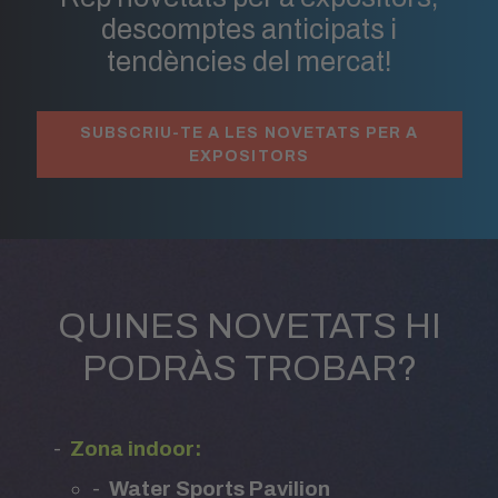
descomptes anticipats i
tendències del mercat!
SUBSCRIU-TE A LES NOVETATS PER A
EXPOSITORS
QUINES NOVETATS HI
PODRÀS TROBAR?
Zona indoor:
Water Sports Pavilion