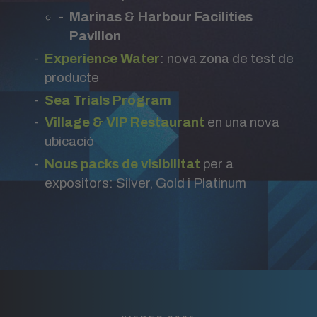
Marinas & Harbour Facilities
Pavilion
Experience Water
: nova zona de test de
producte
Sea Trials Program
Village & VIP Restaurant
en una nova
ubicació
Nous packs de visibilitat
per a
expositors: Silver, Gold i Platinum