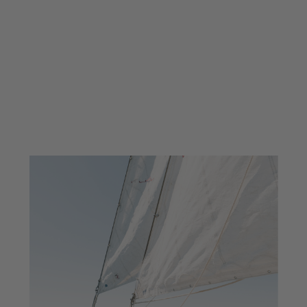
SAILING YACHTS
MARINA
Explora una col·lecció selecta de iots de
vela i velers prèmium.