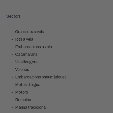
Sectors
Grans iots a vela
Iots a vela
Embarcacions a vela
Catamarans
Vela lleugera
Veleries
Embarcacions pneumàtiques
Motos d’aigua
Motors
Remolcs
Marina tradicional