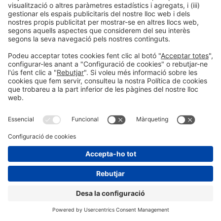
NO ET PERDIS CAP NOVETAT
Rep novetats per a expositors,
descomptes anticipats i
tendències del mercat!
SUBSCRIU-TE A LES NOVETATS PER A
EXPOSITORS
PARTICIPA COM
Tria la modalitat de participació que més
s’adapti als teus objectius,
i comença la
teva aventura nàutica!