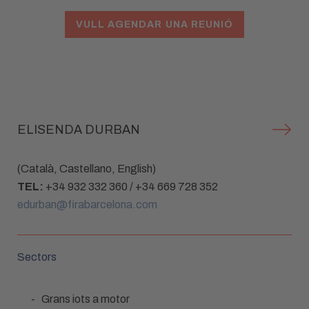
VULL AGENDAR UNA REUNIÓ
ELISENDA DURBAN
(Català, Castellano, English)
TEL:
+34 932 332 360 / +34 669 728 352
edurban@firabarcelona.com
Sectors
Grans iots a motor