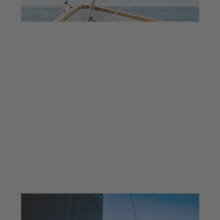
MULTIHULL
DISCOVERY
Descobreix catamarans d’avantguarda
amb l’últim en disseny, rendiment i
tecnologia.