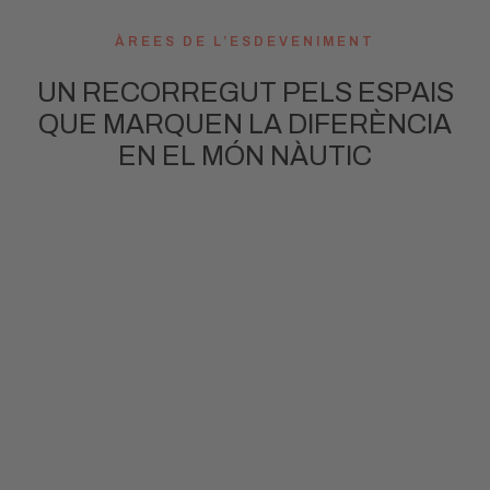
ÀREES DE L’ESDEVENIMENT
UN RECORREGUT PELS ESPAIS
QUE MARQUEN LA DIFERÈNCIA
EN EL MÓN NÀUTIC
POWER YACHTS
BOULEVARD
Viu la velocitat i el luxe amb els iots i les