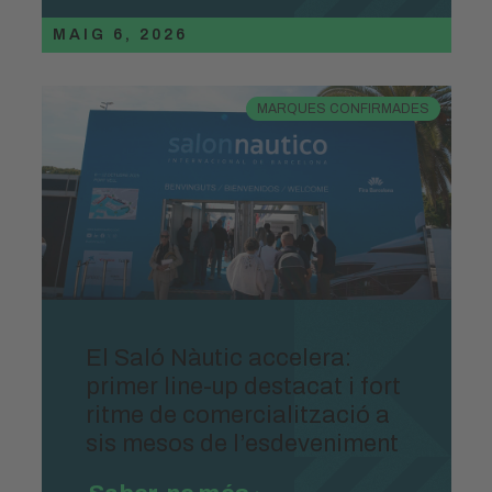
MAIG 6, 2026
MARQUES CONFIRMADES
El Saló Nàutic accelera:
primer line-up destacat i fort
ritme de comercialització a
sis mesos de l’esdeveniment