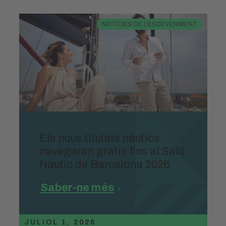
NOTÍCIES DE L'ESDEVENIMENT
Els nous titulats nàutics
navegaran gratis fins al Saló
Nàutic de Barcelona 2026
Saber-ne més
JULIOL 1, 2026