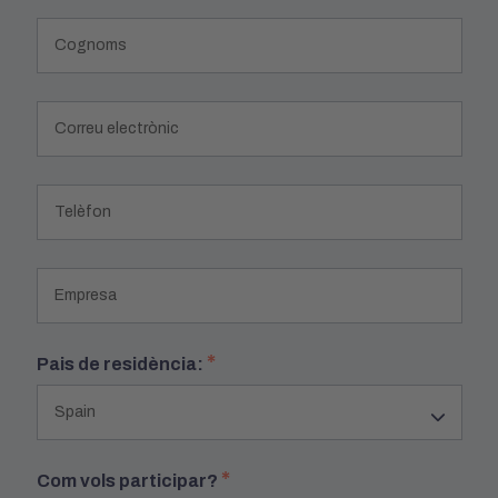
*
Pais de residència:
*
Com vols participar?