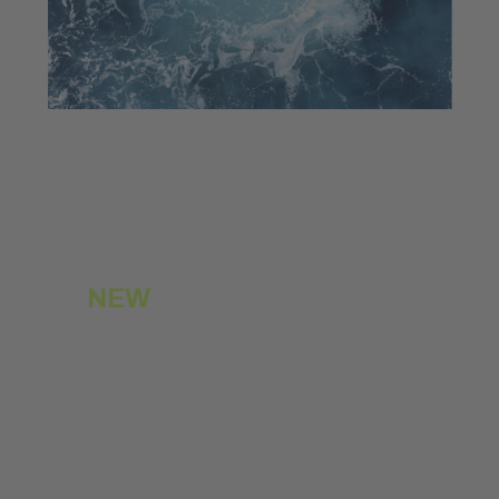
NEW
DIVING SHOPPING &
WATER SPORTS
Submarinisme, esports aquàtics i lifestyle
nàutic en un espai dinàmic i experiencial.