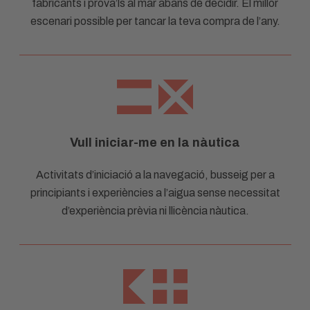
fabricants i prova’ls al mar abans de decidir. El millor
escenari possible per tancar la teva compra de l’any.
Vull iniciar-me en la nàutica
Activitats d’iniciació a la navegació, busseig per a
principiants i experiències a l’aigua sense necessitat
d’experiència prèvia ni llicència nàutica.