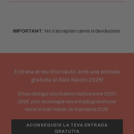
IMPORTANT:
No s’accepten canvis ni devolucions.
Estrena el teu títol nàutic amb una entrada
gratuïta al Saló Nàutic 2026!
Si has obtingut una titulació nàutica entre 2025 i
2026, pots aconseguir una entrada gratuïta per
visitar el Saló Nàutic de Barcelona 2026.
ACONSEGUEIX LA TEVA ENTRADA
GRATUÏTA