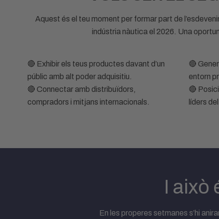
Aquest és el teu moment per formar part de l’esdeveni
indústria nàutica el 2026. Una oportun
🔴 Exhibir els teus productes davant d’un
🔴 Gener
públic amb alt poder adquisitiu.
entorn pr
🔴 Connectar amb distribuïdors,
🔴 Posici
compradors i mitjans internacionals.
líders de
I aix
En les properes setmanes s’hi anir