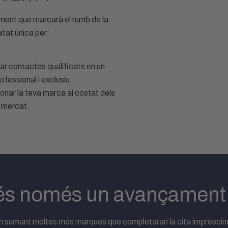
ment que marcarà el rumb de la
itat única per:
ar contactes qualificats en un
ofessional i exclusiu.
onar la teva marca al costat dels
l mercat.
ò és només un avançament
an sumant moltes més marques que completaran la cita imprescindi