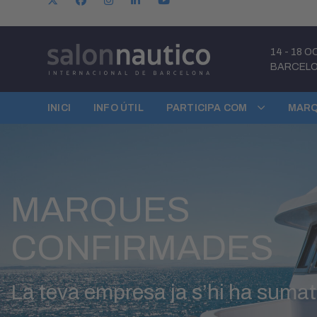
14
-
18 O
BARCEL
INICI
INFO ÚTIL
PARTICIPA COM
MARQ
MARQUES
CONFIRMADES
La teva empresa ja s’hi ha suma