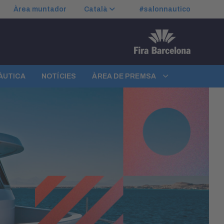
Àrea muntador
Català
#salonnautico
NÀUTICA
NOTÍCIES
ÀREA DE PREMSA