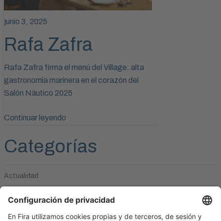
junio 3, 2025
Rafa Zafra
Rafa Zafra firma el menú del Village: alta
gastronomía marinera en el corazón del
Salón Náutico 2025
Continuar leyendo
Categorías
Actualidad
Marcas confirmadas