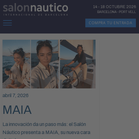
14
-
18 OCTUBRE 2026
BARCELONA
-
PORT VELL
COMPRA TU ENTRADA
abril 7, 2026
MAIA
La innovación da un paso más: el Salón
Náutico presenta a MAIA, su nueva cara