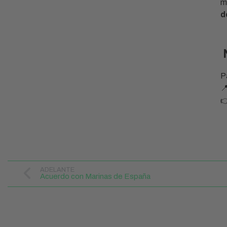
m
d
P


ADELANTE
Acuerdo con Marinas de España