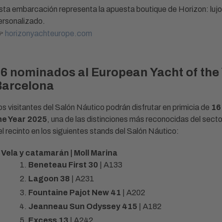
sta embarcación representa la apuesta boutique de Horizon: lujo
ersonalizado.

horizonyachteurope.com
6 nominados al European Yacht of the 
Barcelona
os visitantes del Salón Náutico podrán disfrutar en primicia de
16
he Year 2025
, una de las distinciones más reconocidas del sector
el recinto en los siguientes stands del Salón Náutico:
Vela y catamarán | Moll Marina
Beneteau First 30
| A133
Lagoon 38
| A231
Fountaine Pajot New 41
| A202
Jeanneau Sun Odyssey 415
| A182
Excess 13
| A242