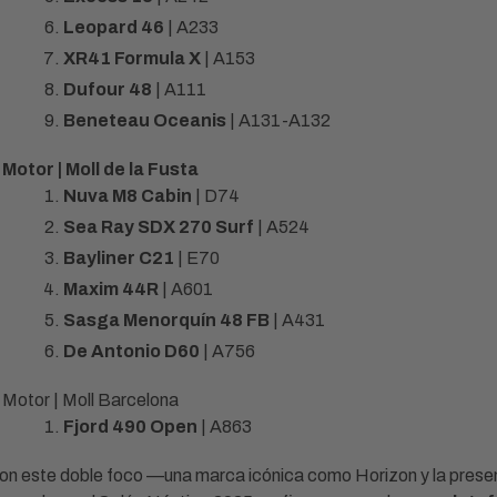
Leopard 46
| A233
XR41 Formula X
| A153
Dufour 48
| A111
Beneteau Oceanis
| A131-A132
Motor | Moll de la Fusta
Nuva M8 Cabin
| D74
Sea Ray SDX 270 Surf
| A524
Bayliner C21
| E70
Maxim 44R
| A601
Sasga Menorquín 48 FB
| A431
De Antonio D60
| A756
Motor | Moll Barcelona
Fjord 490 Open
| A863
on este doble foco —una marca icónica como Horizon y la presenc