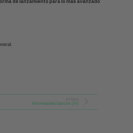
forma de lanzamiento para lo más avanzado
eneral.
ATRÁS
Novedades barcos (IV)