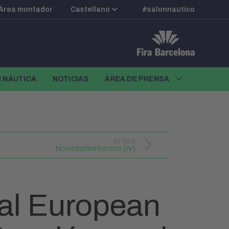
Área montador
Castellano
#salonnautico
N NÁUTICA
NOTICIAS
ÁREA DE PRENSA
ATRÁS
Novedades barcos (IV)
al European