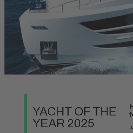
H
YACHT OF THE
f
YEAR 2025
¡