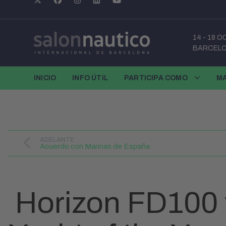
14
-
18 O
BARCEL
INICIO
INFO ÚTIL
PARTICIPA COMO
M
ADELANTE
Acuerdo con Marinas de España
Horizon FD100 