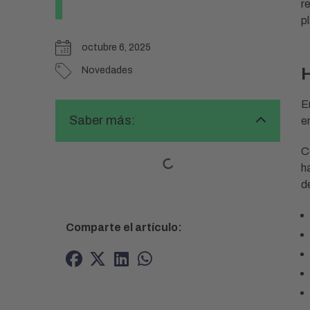
r
p
octubre 6, 2025
H
Novedades
E
Saber más:
e
C
h
d
Comparte el artículo: