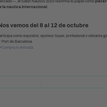
ercado—, el Salón Náutico 2025 reafirma su papel como
plata
e la náutica internacional
.
Nos vemos del 8 al 12 de octubre
articipa como expositor, sponsor, buyer, profesional o visitante g
 Port de Barcelona

Compra tu entrada