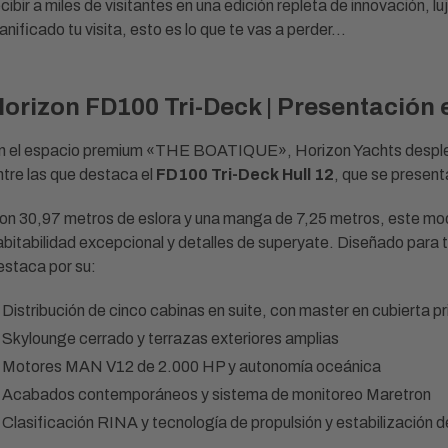
ecibir a miles de visitantes en una edición repleta de innovación, l
lanificado tu visita, esto es lo que te vas a perder…
orizon FD100 Tri-Deck | Presentació
n el espacio premium «THE BOATIQUE», Horizon Yachts desplega
ntre las que destaca el
FD100 Tri-Deck Hull 12
, que se present
on 30,97 metros de eslora y una manga de 7,25 metros, este mod
abitabilidad excepcional y detalles de superyate. Diseñado para tr
estaca por su:
Distribución de cinco cabinas en suite, con master en cubierta pr
Skylounge cerrado y terrazas exteriores amplias
Motores MAN V12 de 2.000 HP y autonomía oceánica
Acabados contemporáneos y sistema de monitoreo Maretron
Clasificación RINA y tecnología de propulsión y estabilización 