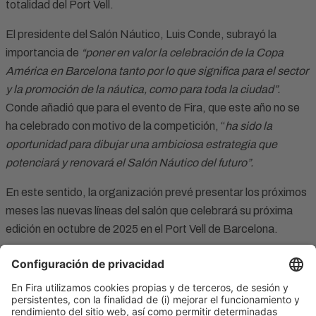
totalidad del Port Vell.
El presidente del Salón Náutico, Luis Conde, subrayó la
importancia de
“poner en valor la celebración de la Copa
América en Barcelona tanto por lo que significa para el sector
y la promoción de la náutica, como para toda la ciudad”.
Conde añadió que para el evento de Fira, que este año no se
ha celebrado con motivo de la competición, “
ha sido la
oportunidad para dibujar una ambiciosa estrategia que
potenciará y renovará el Salón Náutico del futuro”.
En este sentido, la organización prevé presentar los próximos
meses las nuevas líneas del salón que celebrará su próxima
edición en octubre de 2025 en el Port Vell de Barcelona.