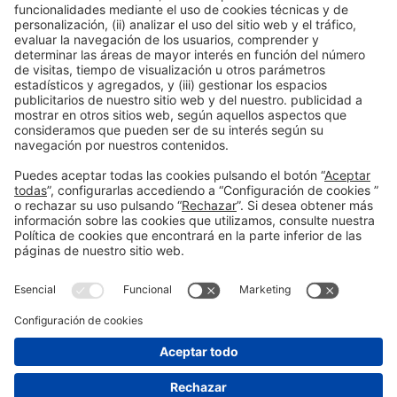
Contacto
Aviso legal
Política de privacidad
Política de cookies
#SALONNAUTICO
en las redes sociales