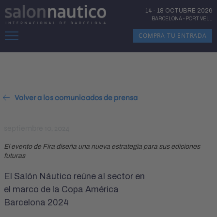
14
-
18 OCTUBRE 2026
BARCELONA
-
PORT VELL
COMPRA TU ENTRADA
Volver a los comunicados de prensa
septiembre 10, 2024
El evento de Fira diseña una nueva estrategia para sus ediciones
futuras
El Salón Náutico reúne al sector en
el marco de la Copa América
Barcelona 2024