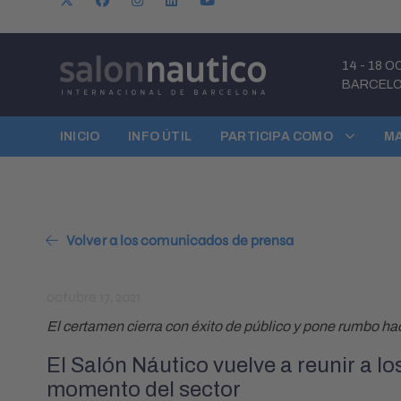
14
-
18 O
BARCEL
INICIO
INFO ÚTIL
PARTICIPA COMO
M
Volver a los comunicados de prensa
octubre 17, 2021
El certamen cierra con éxito de público y pone rumbo ha
El Salón Náutico vuelve a reunir a lo
momento del sector