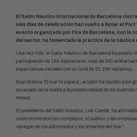
El Salón Náutico Internacional de Barcelona cierra 
seis días de celebración han vuelto a llenar el Port
evento organizado por Fira de Barcelona, con la 
del sector, ha fomentado la práctica de la náutica 
Una vez más, el Salón Náutico de Barcelona ha puesto de 
participación de 184 expositores, más de 500 embarcacio
expectativas iniciales con un total de 51.236 visitantes.
Bajo el lema ‘El mar te espera’, el salón ha reunido a los
escenario de la vuelta a la presencialidad de los evento
meses.
El presidente del Salón Náutico, Luis Conde, ha afirmad
unos momentos tan complejos, el público y las empresas
navegar de los aficionados y los amantes del mar”.