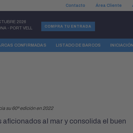
Contacto
Área Cliente
CTUBRE 2026
COMPRA TU ENTRADA
ONA
-
PORT VELL
ARCAS CONFIRMADAS
LISTADO DE BARCOS
INICIACIÓ
cia su 60ª edición en 2022
s aficionados al mar y consolida el buen