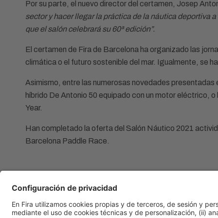
Por su parte, el nuevo director del certamen, Josep Anto
sector y hacer llegar la práctica de la náutica deportiva
que el salón celebrará su 60ª edición”.
El certamen de Fira de Barcelona ha organizado las jorn
climática o el futuro sostenible del mar. Igualmente, se 
Asimismo, entre las numerosas novedades presentadas en
híbrido De Antonio 50 equipado con un motor eléctrico, o
Year.
Han completado la oferta del Salón Náutico 2021 actividad
Barcelona Paddle Race.