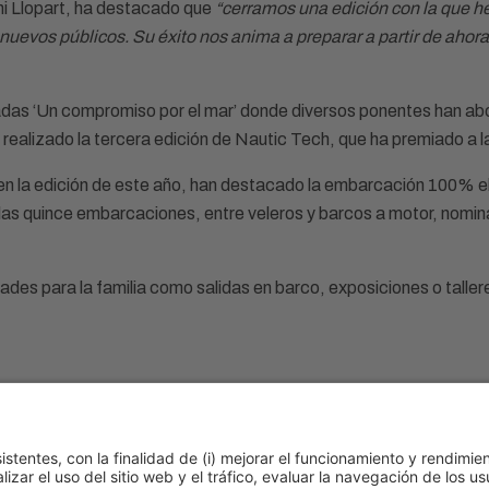
ni Llopart, ha destacado que
“cerramos una edición con la que he
 a nuevos públicos. Su éxito nos anima a preparar a partir de ahor
adas ‘Un compromiso por el mar’ donde diversos ponentes han ab
ha realizado la tercera edición de Nautic Tech, que ha premiado a 
 la edición de este año, han destacado la embarcación 100% elé
 las quince embarcaciones, entre veleros y barcos a motor, nomi
es para la familia como salidas en barco, exposiciones o tallere