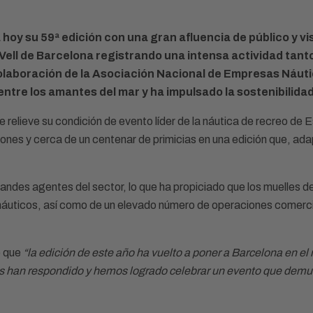
hoy su 59ª edición con una gran afluencia de público y vi
 Vell de Barcelona registrando una intensa actividad tanto 
colaboración de la Asociación Nacional de Empresas Náut
entre los amantes del mar y ha impulsado la sostenibilidad
relieve su condición de evento líder de la náutica de recreo de 
nes y cerca de un centenar de primicias en una edición que, ada
 grandes agentes del sector, lo que ha propiciado que los muelles d
s náuticos, así como de un elevado número de operaciones comerci
o que
“la edición de este año ha vuelto a poner a Barcelona en el
 han respondido y hemos logrado celebrar un evento que demues