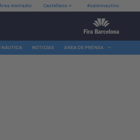
Área montador
Castellano
#salonnautico
N NÁUTICA
NOTICIAS
ÁREA DE PRENSA