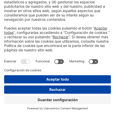
Contacto
Aviso legal
Política de privacidad
Política de cookies
#SALONNAUTICO
en las redes sociales
© 2026 Fira de Barcelona