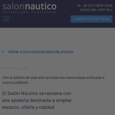
14
-
18 OCTUBRE 2026
BARCELONA
-
PORT VELL
COMPRA TU ENTRADA
Volver a los comunicados de prensa
enero 30, 2025
Con la edición de este año se inicia una nueva etapa enfocada a
nuevos públicos
El Salón Náutico se renueva con
una apuesta destinada a ampliar
espacio, oferta y calidad