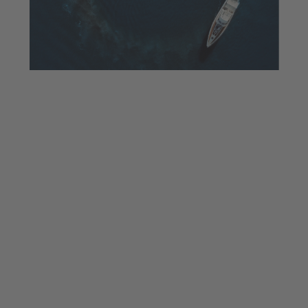
500
EMBARCACIONS
(130 A L’AIGUA)
Des de petites embarcacions fins a iots
de gran eslora.