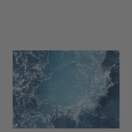
embarcacions a flotació,
de gran eslora
Consolidant el posicionament premium de
l’esdeveniment.