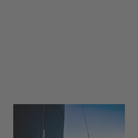
La mostra de catamarans
més gran d’Europa
Confirmant el lideratge del Saló en el
segment multicasc.