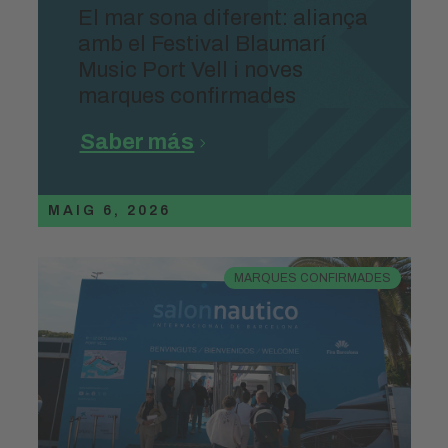
El mar sona diferent: aliança
amb el Festival Blaumarí
Music Port Vell i noves
marques confirmades
Saber más
MAIG 6, 2026
MARQUES CONFIRMADES