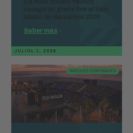
Els nous titulats nàutics
navegaran gratis fins al Saló
Nàutic de Barcelona 2026
Saber más
JULIOL 1, 2026
MARQUES CONFIRMADES