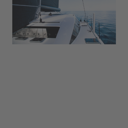
30 sesiones profesionales
en Ágora Por
Amb més de 100 experts. Un espai de
debat sobre sostenibilitat, innovació i