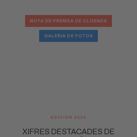
teva confiança ho han fet possible.
NOTA DE PREMSA DE CLOENDA
GALERIA DE FOTOS
Ens veiem del 14 al 18
d’octubre de 2026!
EDICIÓN 2025
XIFRES DESTACADES DE