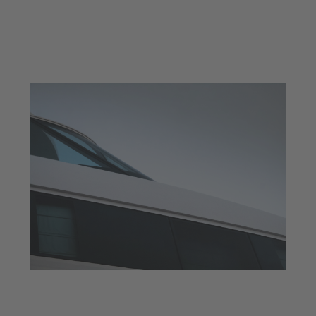
Una comunitat molt més professional i
vinculada al món de la nàutica.