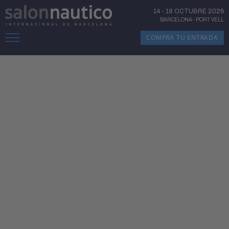
14
-
18 OCTUBRE 2026
BARCELONA
-
PORT VELL
COMPRA TU ENTRADA
EDICIÓ 2025
GRÀCIES PER FER-HO
POSSIBLE!
NÀUTICA I ALTA
GASTRONOMIA COM MAI
ABANS
Hem tancat la 62a edició del Saló Nàutic de
Barcelona amb uns resultats que marquen
un nou rumb per al sector. La teva visita i la