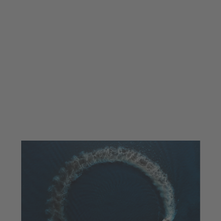
200
EXPOSITORS
Marques nacionals i internacionals que
han confiat en aquest nou format.