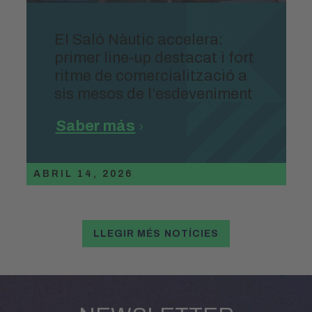
El Saló Nàutic accelera:
primer line-up destacat i fort
ritme de comercialització a
sis mesos de l’esdeveniment
Saber más
ABRIL 14, 2026
LLEGIR MÉS NOTÍCIES