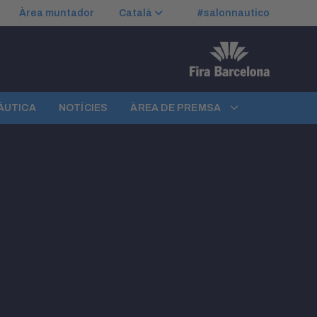
Àrea muntador
Català
#salonnautico
NÀUTICA
NOTÍCIES
ÀREA DE PREMSA