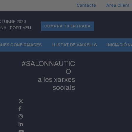
Contacte
Àrea Client
CTUBRE 2026
COMPRA TU ENTRADA
ONA
-
PORT VELL
UES CONFIRMADES
LLISTAT DE VAIXELLS
INICIACIÓ 
#SALONNAUTIC
O
a les xarxes
socials