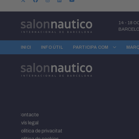
14
-
18 O
BARCEL
INICI
INFO ÚTIL
PARTICIPA COM
MARQ
Contacte
Avís legal
Política de privacitat
Política de cookies