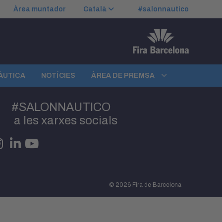
Àrea muntador
Català
#salonnautico
NÀUTICA
NOTÍCIES
ÀREA DE PREMSA
#SALONNAUTICO
a les xarxes socials
© 2026 Fira de Barcelona