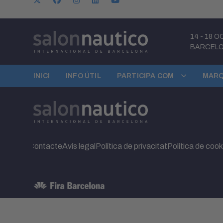
14
-
18 O
BARCEL
INICI
INFO ÚTIL
PARTICIPA COM
MARQ
Contacte
Avís legal
Política de privacitat
Política de cook