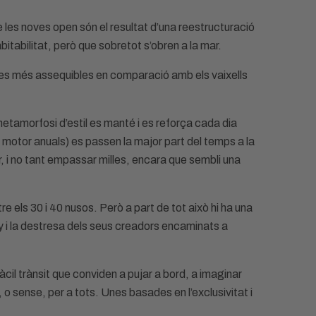
 les noves open són el resultat d’una reestructuració
itabilitat, però que sobretot s’obren a la mar.
tes més assequibles en comparació amb els vaixells
etamorfosi d’estil es manté i es reforça cada dia
 motor anuals) es passen la major part del temps a la
ar, i no tant empassar milles, encara que sembli una
re els 30 i 40 nusos. Però a part de tot això hi ha una
eny i la destresa dels seus creadors encaminats a
fàcil trànsit que conviden a pujar a bord, a imaginar
 sense, per a tots. Unes basades en l’exclusivitat i