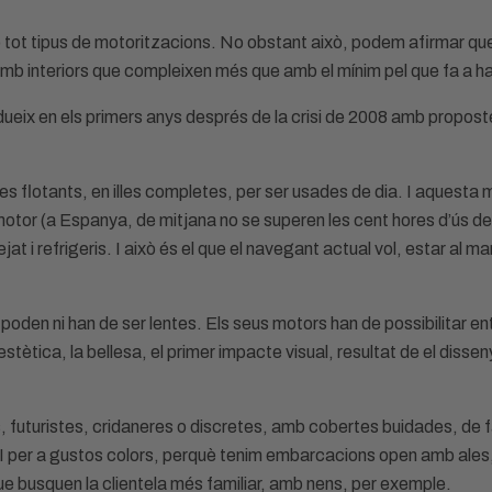
mb tot tipus de motoritzacions. No obstant això, podem afirmar que
 amb interiors que compleixen més que amb el mínim pel que fa a hab
ueix en els primers anys després de la crisi de 2008 amb propos
s flotants, en illes completes, per ser usades de dia. I aquesta m
 motor (a Espanya, de mitjana no se superen les cent hores d’ús de
at i refrigeris. I això és el que el navegant actual vol, estar al m
 poden ni han de ser lentes. Els seus motors han de possibilitar ent
estètica, la bellesa, el primer impacte visual, resultat de el diss
ues, futuristes, cridaneres o discretes, amb cobertes buidades, de 
I per a gustos colors, perquè tenim embarcacions open amb ales, o
que busquen la clientela més familiar, amb nens, per exemple.