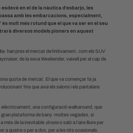
sdevé en el de la nàutica d’esbarjo, les
x passa amb les embarcacions, especialment,
’ és molt més rotund que el que va ser en el seu
strarà diversos models pioners en aquest
ia- han pres el mercat definitivament, com els SUV
aycruiser, de la seva Weekender, vaixell per al cap de
 bona quota de mercat. El que va començar fa ja
volucionant fins que avui els salons i els pantalans
o elèctricament; una configuració walkaround, que
una gran plataforma de bany -moltes vegades, si
, a més de la inevitable
dinete
o saló a l’aire lliure per
er a quatre o per a dos, per a les nits ocasionals.