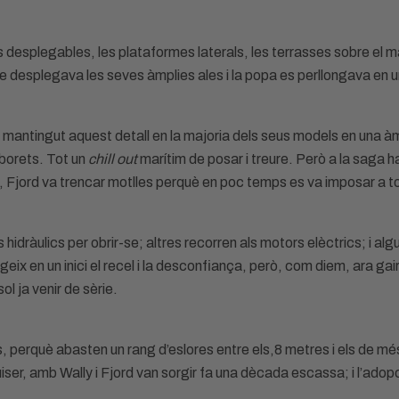
s desplegables, les plataformes laterals, les terrasses sobre el m
ue desplegava les seves àmplies ales i la popa es perllongava en 
a mantingut aquest detall en la majoria dels seus models en una 
mborets. Tot un
chill out
marítim de posar i treure. Però a la saga 
as, Fjord va trencar motlles perquè en poc temps es va imposar a 
hidràulics per obrir-se; altres recorren als motors elèctrics; i a
x en un inici el recel i la desconfiança, però, com diem, ara gaire
l ja venir de sèrie.
 perquè abasten un rang d’eslores entre els,8 metres i els de més 
ruiser, amb Wally i Fjord van sorgir fa una dècada escassa; i l’ad