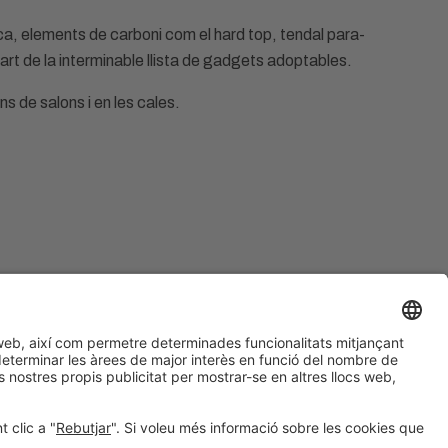
ca, elements de carboni com el hard top, tendal para-
part de la interminable llista de gadgets adoptables.
s de salons i en les cales.
#SALONNAUTICO
a les xarxes socials