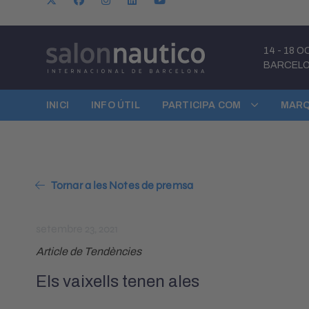
14
-
18 O
BARCEL
INICI
INFO ÚTIL
PARTICIPA COM
MARQ
Tornar a les Notes de premsa
setembre 23, 2021
Article de Tendències
Els vaixells tenen ales