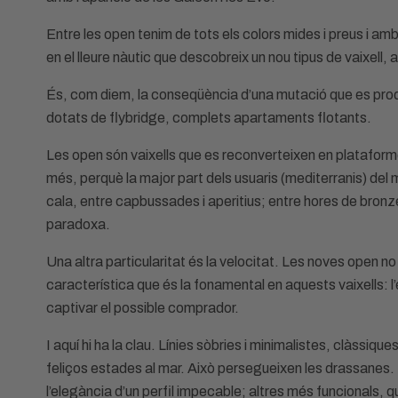
Entre les open tenim de tots els colors mides i preus i a
en el lleure nàutic que descobreix un nou tipus de vaixell,
És, com diem, la conseqüència d’una mutació que es prod
dotats de flybridge, complets apartaments flotants.
Les open són vaixells que es reconverteixen en plataforme
més, perquè la major part dels usuaris (mediterranis) del
cala, entre capbussades i aperitius; entre hores de bronzej
paradoxa.
Una altra particularitat és la velocitat. Les noves open no
característica que és la fonamental en aquests vaixells: l’
captivar el possible comprador.
I aquí hi ha la clau. Línies sòbries i minimalistes, clàssiq
feliços estades al mar. Això persegueixen les drassanes. 
l’elegància d’un perfil impecable; altres més funcionals, 