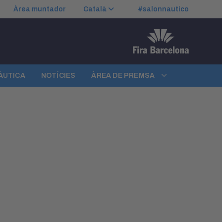
Àrea muntador
Català
#salonnautico
NÀUTICA
NOTÍCIES
ÀREA DE PREMSA