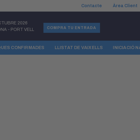
Contacte
Àrea Client
CTUBRE 2026
COMPRA TU ENTRADA
ONA
-
PORT VELL
UES CONFIRMADES
LLISTAT DE VAIXELLS
INICIACIÓ 