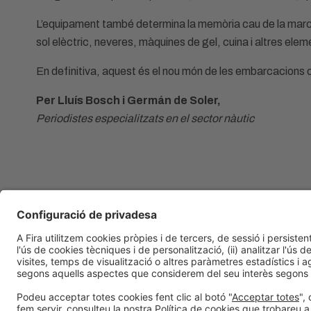
L’equipament també determina la memòria cau de la marca,
sol elèctric, neveres, màquines de gel, cuina i altres elem
En definitiva, aquest és el nou món de les embarcacions o
Per Lluís Bosch i Germán de Soler,
Periodistes especialitzats en el sector nàutic