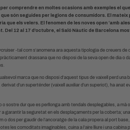
l per comprendre en moltes ocasions amb exemples el que e
 que són seguides per legions de consumidors. El matei
ria que els velers. El fenomen de les noves open ‘amb ales
t. Del 12 al 17 d’octubre, el Saló Nàutic de Barcelona mo
ruiser -tal com s’anomena ara aquesta tipologia de creuers de d
ha pràcticament drassana que no disposi de la seva open de dia o d
es.
qualsevol marca que no disposi d’aquest tipus de vaixell perd una
derivat d’un superténder (vaixell auxiliar d’un superiot), ha anat e
p o sostre dur que es perllonga amb tendals desplegables, a mà 
 per a garantir la seguretat en els desplaçaments per la coberta; 
rium o dos per gaudir de l’ancoratge de la cala propera al port base
tes les comoditats imaginables, cuina a l’aire lliure i una cabina p