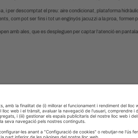
 i per descomptat el preu: aire condicionat, plataforma hidràuli
ents, com pot ser fins i tot un enginyós jacuzzi a la proa, formen 
pen amb ales, que es despleguen per captar l’atenció en pantalan