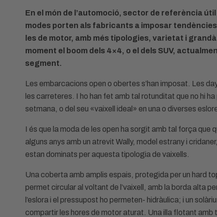
En el món de l’automoció, sector de referència úti
modes porten als fabricants a imposar tendències
les de motor, amb més tipologies, varietat i grandà
moment el boom dels 4×4, o el dels SUV, actualmen
segment.
Les embarcacions open o obertes s’han imposat. Les dayc
les carreteres. I ho han fet amb tal rotunditat que no hi 
setmana, o del seu «vaixell ideal» en una o diverses eslor
I és que la moda de les open ha sorgit amb tal força que 
alguns anys amb un atrevit Wally, model estrany i cridaner, 
estan dominats per aquesta tipologia de vaixells.
Una coberta amb amplis espais, protegida per un hard to
permet circular al voltant de l’vaixell, amb la borda alta
l’eslora i el pressupost ho permeten- hidràulica; i un solà
compartir les hores de motor aturat. Una illa flotant amb to