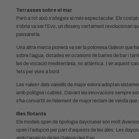
Terrasses sobre el mar
Però a tot això s’afegeix el més espectacular. Els costat
s’obria va ser l’Evo, un disseny certament revolucionari q
passarel·la.
Una altra marca pionera va ser la polonesa Galeon que h
sobre l’aigua, dotades en ocasions de barres de bar i ta
les de vocació mediterrània, no atlàntica. I en aquest c
fets per viure a bord.
Les «ales» dels vaixells de major eslora adopten sistemes 
amb politges i cables. Davant les innovacions sempre sorgei
s’ha convertit en l’element de major reclam de venda que so
Illes flotants
Els models open de tipologia daycruiser són molt diversos,
open i l’adopció per part d’aquests de les ales. Les dayc
amb l’aparició de les Galeon i les Evo.