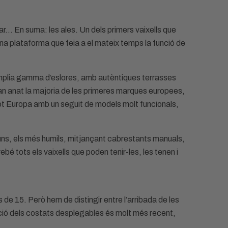
ar… En suma: les ales. Un dels primers vaixells que
una plataforma que feia a el mateix temps la funció de
àmplia gamma d’eslores, amb autèntiques terrasses
han anat la majoria de les primeres marques europees,
tot Europa amb un seguit de models molt funcionals,
lguns, els més humils, mitjançant cabrestants manuals,
bé tots els vaixells que poden tenir-les, les tenen i
de 15. Però hem de distingir entre l’arribada de les
opció dels costats desplegables és molt més recent,