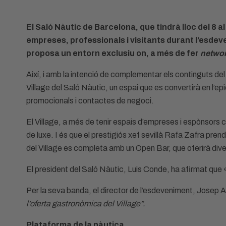
El Saló Nàutic de Barcelona, que tindrà lloc del 8
empreses, professionals i visitants durant l’esdeven
proposa un entorn exclusiu on, a més de fer
netwo
Així, i amb la intenció de complementar els continguts del
Village del Saló Nàutic, un espai que es convertirà en l’e
promocionals i contactes de negoci.
El Village, a més de tenir espais d’empreses i espònsors
de luxe. I és que el prestigiós xef sevillà Rafa Zafra pre
del Village es completa amb un Open Bar, que oferirà dive
El president del Saló Nàutic, Luis Conde, ha afirmat que 
Per la seva banda, el director de l’esdeveniment, Josep 
l’oferta gastronòmica del Village”.
Plataforma de la nàutica