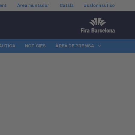
ient
Àrea muntador
Català
#salonnautico
NÀUTICA
NOTÍCIES
ÀREA DE PREMSA