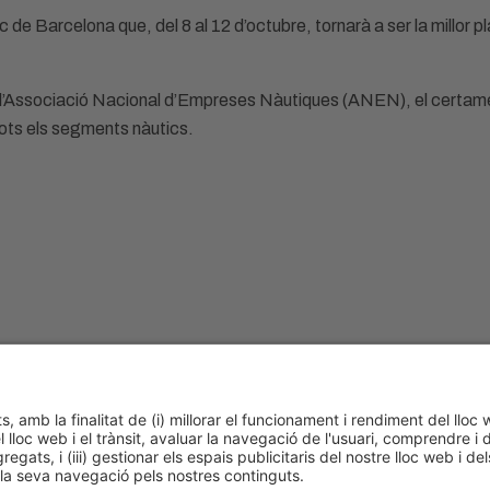
ic de Barcelona que, del 8 al 12 d’octubre, tornarà a ser la millor 
e l’Associació Nacional d’Empreses Nàutiques (ANEN), el certame
tots els segments nàutics.