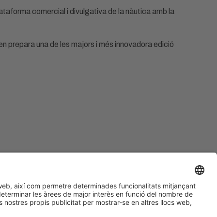
plataforma comercial i divulgativa de la nàutica amb la
n prepara una de les majors i més innovadora edició
#SALONNAUTICO