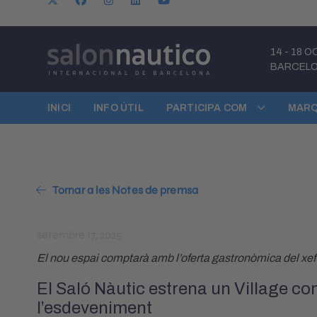
14
-
18 O
BARCEL
INICI
INFO ÚTIL
PARTICIPA COM
MARQ
Tornar a les Notes de premsa
setembre 17, 2025
El nou espai comptarà amb l’oferta gastronòmica del xef
El Saló Nàutic estrena un Village com
l’esdeveniment