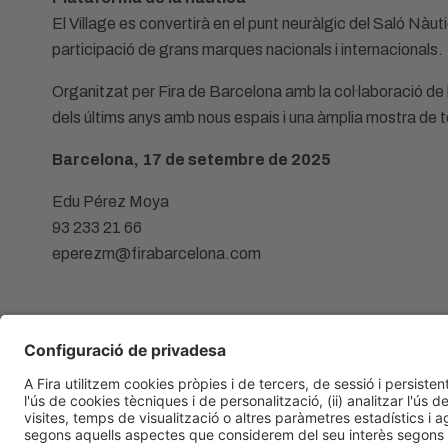
El Village es convertirà en el punt neuràlgic del Saló Nàut
participació de grans marques nacionals i internacionals.
Organitzat per Fira de Barcelona amb la col·laboració d
dels últims anys amb nous espais i una àmplia mostra de 
Barcelona, 17 de setembre de 2025
Edu Pérez Moya
93 233 21 66
eperezm@firabarcelona.com