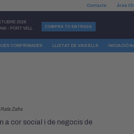
Contacte
Àrea Cl
CTUBRE 2026
COMPRA TU ENTRADA
ONA
-
PORT VELL
UES CONFIRMADES
LLISTAT DE VAIXELLS
INICIACIÓ 
 Rafa Zafra
 a cor social i de negocis de