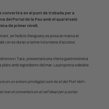
s convertirà en el punt de trobada per a
a del Portal de la Pau amb el qual el saló
ca de primer nivell.
itant, en l’edició d’enguany es posa en marxa el
nals i on es duran a terme tota mena d’accions
andmotors i Tara, presentarà una oferta gastronòmica
s plats amb ingredients del mar. La proposta culinària
ocis en un entorn privilegiat com és el del Port Vell».
 mar el converteix en el xef ideal per a portar