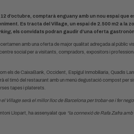
 al 12 d’octubre, comptarà enguany amb un nou espai que e
iment. Es tracta del Village, un espai de 2.500 m2 a la zon
rking,
els convidats podran gaudir d’una oferta gastronòmi
 certamen amb una oferta de major qualitat adreçada al públic vis
picentre social per a visitants, compradors, expositors i professio
 com els de CaixaBank, Occident, Espígul Inmobiliaria, Quadis L
ndrà el timó del restaurant amb un menú degustació compost per si
rses tapes i platerets.
«
el Village serà el millor lloc de Barcelona per trobar-se i fer neg
Antoni Llopart, ha assenyalat que
“la connexió de Rafa Zafra amb el