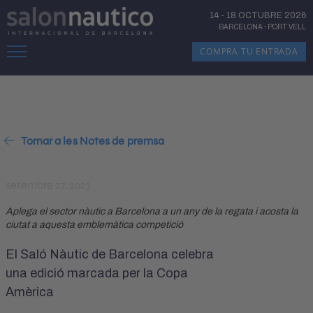
14
-
18 OCTUBRE 2026
BARCELONA
-
PORT VELL
COMPRA TU ENTRADA
Tornar a les Notes de premsa
setembre 27, 2023
Aplega el sector nàutic a Barcelona a un any de la regata i acosta la
ciutat a aquesta emblemàtica competició
El Saló Nàutic de Barcelona celebra
una edició marcada per la Copa
Amèrica