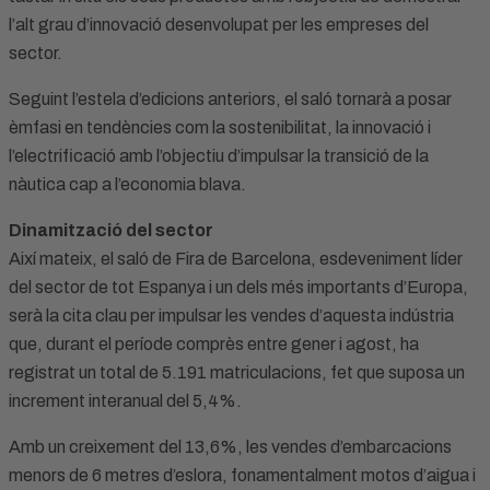
l’alt grau d’innovació desenvolupat per les empreses del
sector.
Seguint l’estela d’edicions anteriors, el saló tornarà a posar
èmfasi en tendències com la sostenibilitat, la innovació i
l’electrificació amb l’objectiu d’impulsar la transició de la
nàutica cap a l’economia blava.
Dinamització del sector
Així mateix, el saló de Fira de Barcelona, esdeveniment líder
del sector de tot Espanya i un dels més importants d’Europa,
serà la cita clau per impulsar les vendes d’aquesta indústria
que, durant el període comprès entre gener i agost, ha
registrat un total de 5.191 matriculacions, fet que suposa un
increment interanual del 5,4%.
Amb un creixement del 13,6%, les vendes d’embarcacions
menors de 6 metres d’eslora, fonamentalment motos d’aigua i