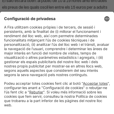
El saló estarà obert al públic de 10 a 19 hores amb entrades
els preus de les quals oscil·len entre els 15 euros per a adults
fins als 8 euros per a famílies nombroses, jubilats, persones
amb diversitat funcional i menors d’entre 14 i 17 anys. Els
menors de 14 anys tenen entrada gratuïta. Igualment, per
contribuir a divulgar la Copa Amèrica, els visitants del Saló
Nàutic tindran un descompte del 20% al preu de l’entrada de la
seva exposició.
Contacte
Avís legal
Política de privacitat
Política de cookies