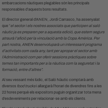
embarcacions nàutiques plegables són les principals
responsables d’aquests bons resultats.
El director general d’ANEN, Jordi Carrasco, ha assenyalat
que “
el sector i els nostres associats que participen al saló
nàutic ja es preparen per a aquesta edició, que estem segurs
atraurà l’afició per la vinculació amb la Copa Amèrica. Per
part nostra, ANEN desenvoluparà un interessant programa
d’activitats com cada any, tant per apropar el sector amb
l’Administració com per oferir sessions pràctiques sobre
temes tan importants per a la nàutica com la seguretat i la
formació, entre d’altres”.
Al seu vessant més lúdic, el Saló Nàutic comptarà amb
diversos
food trucks
i allargarà l’horari de divendres fins a les
22 hores perquè els expositors puguin organitzar tota mena
d’esdeveniments per relacionar-se amb els clients.