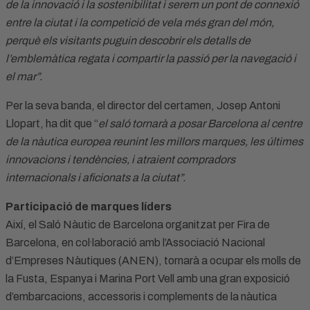
de la innovació i la sostenibilitat i serem un pont de connexió
entre la ciutat i la competició de vela més gran del món,
perquè els visitants puguin descobrir els detalls de
l’emblemàtica regata i compartir la passió per la navegació i
el mar”.
Per la seva banda, el director del certamen, Josep Antoni
Llopart, ha dit que “
el saló tornarà a posar Barcelona al centre
de la nàutica europea reunint les millors marques, les últimes
innovacions i tendències, i atraient compradors
internacionals i aficionats a la ciutat”.
Participació de marques líders
Així, el Saló Nàutic de Barcelona organitzat per Fira de
Barcelona, en col·laboració amb l’Associació Nacional
d’Empreses Nàutiques (ANEN), tornarà a ocupar els molls de
la Fusta, Espanya i Marina Port Vell amb una gran exposició
d’embarcacions, accessoris i complements de la nàutica