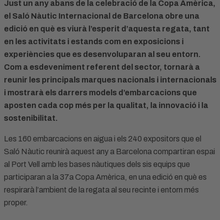
Just un any abans de la celebració de la Copa Amèrica,
el Saló Nàutic Internacional de Barcelona obre una
edició en què es viurà l’esperit d’aquesta regata, tant
en les activitats i estands com en exposicions i
experiències que es desenvoluparan al seu entorn.
Com a esdeveniment referent del sector, tornarà a
reunir les principals marques nacionals i internacionals
i mostrarà els darrers models d’embarcacions que
aposten cada cop més per la qualitat, la innovació i la
sostenibilitat.
Les 160 embarcacions en aigua i els 240 expositors que el
Saló Nàutic reunirà aquest any a Barcelona compartiran espai
al Port Vell amb les bases nàutiques dels sis equips que
participaran a la 37a Copa Amèrica, en una edició en què es
respirarà l’ambient de la regata al seu recinte i entorn més
proper.