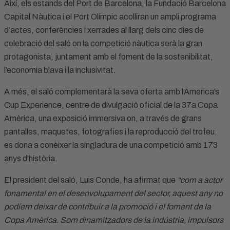
Així, els estands del Port de Barcelona, la Fundació Barcelona
Capital Nàutica i el Port Olímpic acolliran un ampli programa
d’actes, conferències i xerrades al llarg dels cinc dies de
celebració del saló on la competició nàutica serà la gran
protagonista, juntament amb el foment de la sostenibilitat,
l’economia blava i la inclusivitat.
A més, el saló complementarà la seva oferta amb l’America’s
Cup Experience, centre de divulgació oficial de la 37a Copa
Amèrica, una exposició immersiva on, a través de grans
pantalles, maquetes, fotografies i la reproducció del trofeu,
es dona a conèixer la singladura de una competició amb 173
anys d’història.
El president del saló, Luis Conde, ha afirmat que
“com a actor
fonamental en el desenvolupament del sector, aquest any no
podíem deixar de contribuir a la promoció i el foment de la
Copa Amèrica. Som dinamitzadors de la indústria, impulsors