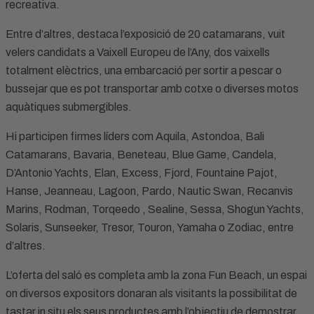
recreativa.
Entre d’altres, destaca l’exposició de 20 catamarans, vuit
velers candidats a Vaixell Europeu de l’Any, dos vaixells
totalment elèctrics, una embarcació per sortir a pescar o
bussejar que es pot transportar amb cotxe o diverses motos
aquàtiques submergibles.
Hi participen firmes líders com Aquila, Astondoa, Bali
Catamarans, Bavaria, Beneteau, Blue Game, Candela,
D’Antonio Yachts, Elan, Excess, Fjord, Fountaine Pajot,
Hanse, Jeanneau, Lagoon, Pardo, Nautic Swan, Recanvis
Marins, Rodman, Torqeedo , Sealine, Sessa, Shogun Yachts,
Solaris, Sunseeker, Tresor, Touron, Yamaha o Zodiac, entre
d’altres.
L’oferta del saló es completa amb la zona Fun Beach, un espai
on diversos expositors donaran als visitants la possibilitat de
tastar in situ els seus productes amb l’objectiu de demostrar